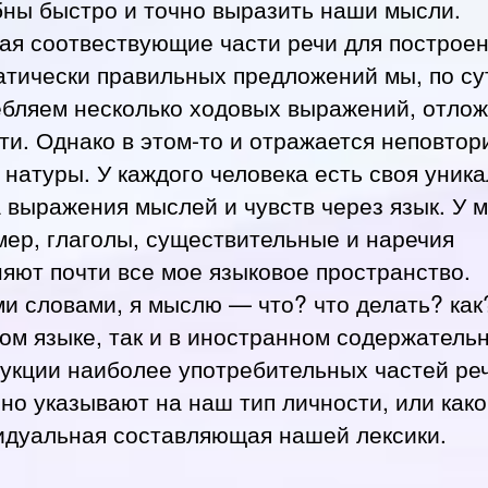
бны быстро и точно выразить наши мысли.
ая соотвествующие части речи для построе
тически правильных предложений мы, по су
ебляем несколько ходовых выражений, отло
ти. Однако в этом-то и отражается неповтор
натуры. У каждого человека есть своя уник
выражения мыслей и чувств через язык. У м
ер, глаголы, существительные и наречия
яют почти все мое языковое пространство.
и словами, я мыслю — что? что делать? как?
ом языке, так и в иностранном содержатель
рукции наиболее употребительных частей ре
но указывают на наш тип личности, или как
идуальная составляющая нашей лексики.