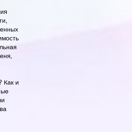
ния
ти,
женных
имость
альная
еня,
 Как и
ные
чи
ова