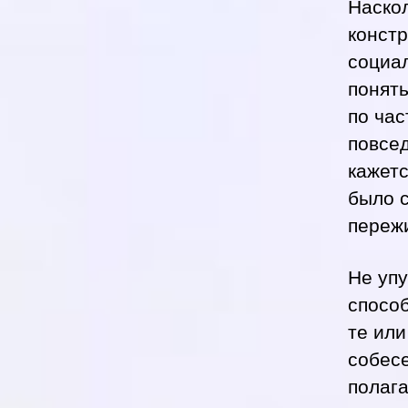
Наско
констр
социа
понять
по час
повсе
кажетс
было с
пережи
Не упу
спосо
те или
собесе
полага