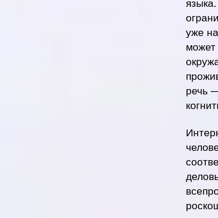
языка.
ограни
уже на
может 
окружа
прожив
речь —
когни
Интер
челове
соотве
делов
всепр
роскош