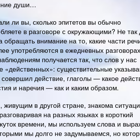
яние души…
ли ли вы, сколько эпитетов вы обычно
бляете в разговоре с окружающими? Не так
а обращать внимание на то, какие части реч
лее употребляются в ежедневных разговорах
аблюдениям получается так, что слов у нас
е «действенных»: существительные указыва
о совершил действие, глаголы — какое дейст
тия и наречия — как и каким образом.
 живущим в другой стране, знакома ситуаци
 разговаривая на разных языках в короткий
жуток времени, мы используем слова и выра
оторыми мы долго не задумываемся, но кото