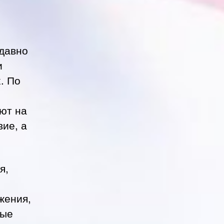
 давно
и
. По
ют на
вие, а
я,
жения,
рые