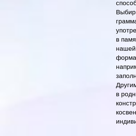
спосо
Выбир
грамма
употр
в памя
нашей 
форма 
наприм
заполн
Другим
в родн
конст
косвен
индив