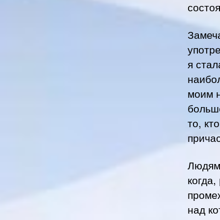
состо
Замеча
употре
я стал
наибо
моим н
больш
то, кт
причас
Людям,
когда,
проме
над к