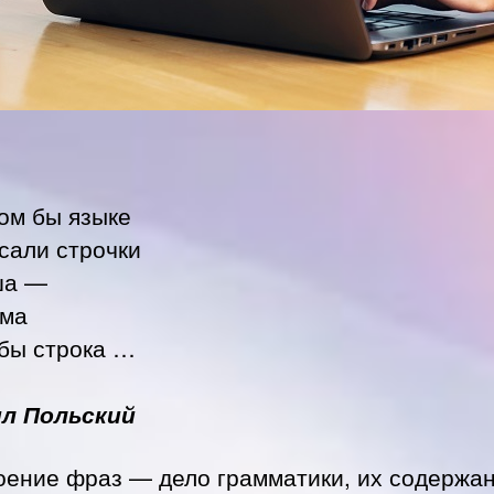
ом бы языке
сали строчки
ша —
ама
-бы строка …
л Польский
оение фраз — дело грамматики, их содержа