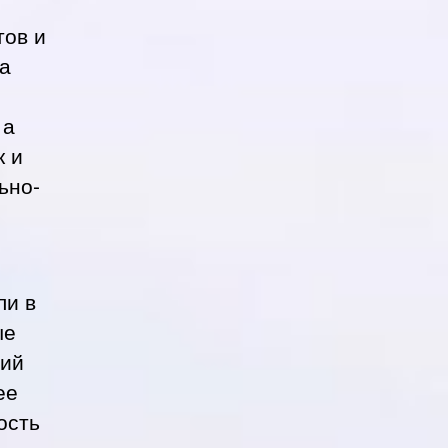
тов и
на
 а
к и
ьно-
ли в
ые
гий
ее
ость