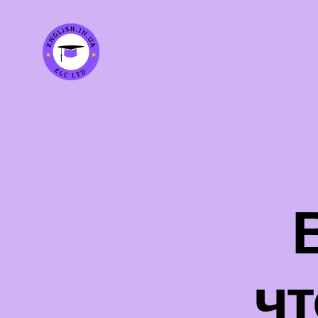
english.in.ua
чт