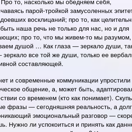
 Про то, насколько мы обедняем себя,
чаваясь парой-тройкой замусоленных эпите
доевших восклицаний; про то, как целитель
быть наша речь не только для нас, но и для
ющих; про то, что мы живем-то мы разумом,
аем душой … Как глаза — зеркало души, та
 зеркало все той же души, только ее вербал
тивной составляющей.
нет и современные коммуникации упростили
ческое общение, а, может быть, адаптирова
ствии со временем (кто как понимает). Скуп
ые фразы — сегодняшняя реальность, а дол
оникающий эмоциональный разговор — скор
ь. Нужно ли успокоиться и принять как данн