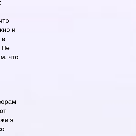
х
что
жно и
 в
 Не
м, что
ворам
от
 же я
во