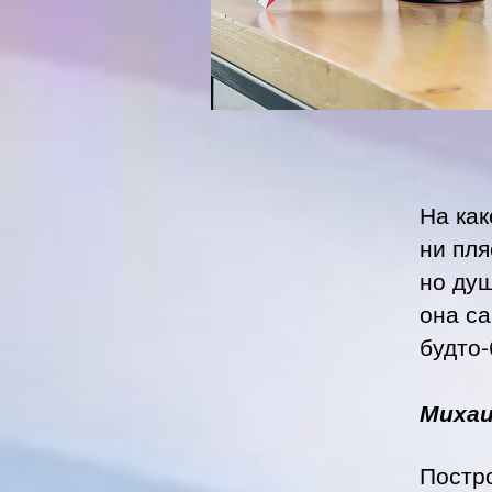
На как
ни пля
но ду
она с
будто
Михаи
Постр