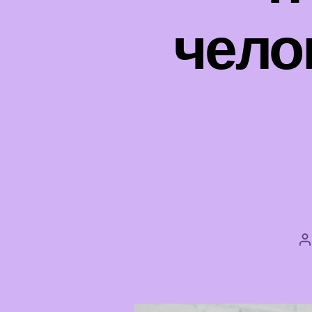
чело
А
з