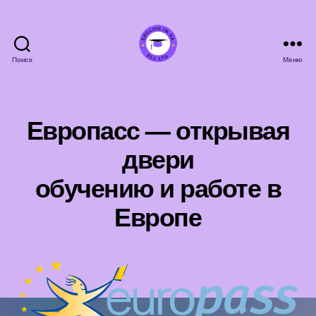
Поиск
Меню
english.in.ua
Европасс — открывая
двери
обучению и работе в
Европе