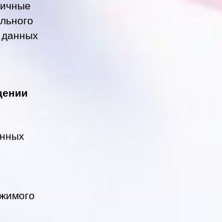
личные
ольного
е данных
щении
анных
ржимого