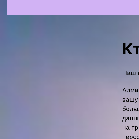
К
Наш а
Админ
вашу
боль
данн
на т
перс