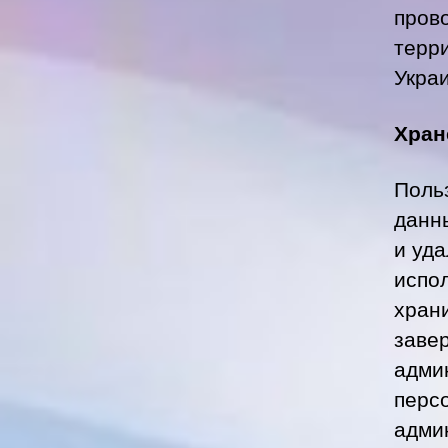
пров
терр
Укра
Хран
Поль
данны
и уда
испол
хран
заве
админ
перс
адми