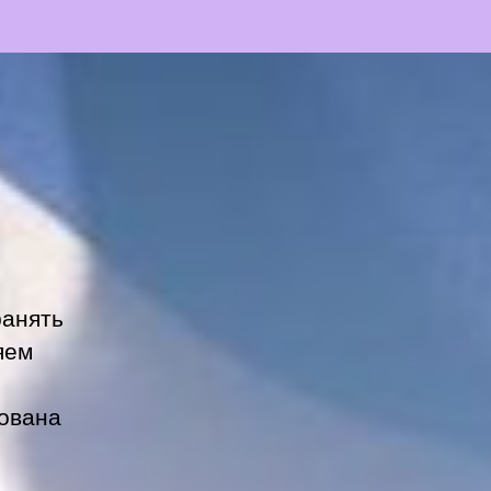
ранять
яем
ована