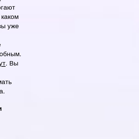
огают
 каком
вы уже
e
добным.
ут
. Вы
мать
а.
и