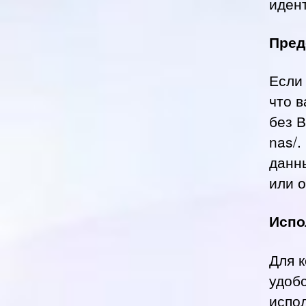
иден
Пред
Если 
что 
без В
nas/
данн
или о
Испо
Для 
удобс
испо