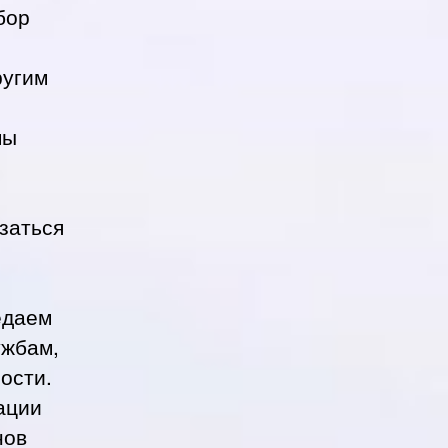
бор
ругим
мы
заться
едаем
ужбам,
ости.
ации
нов