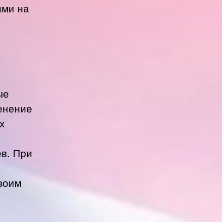
ими на
ые
менение
х
в. При
своим