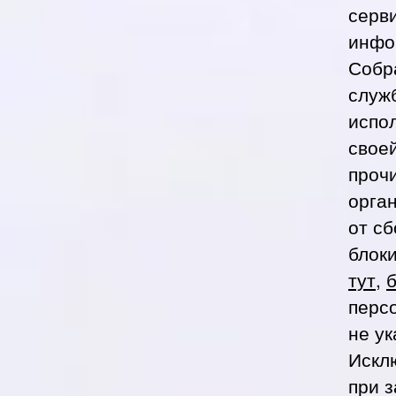
серв
инфор
Собр
служб
испо
свое
проч
орган
от с
блок
тут
,
перс
не у
Искл
при 