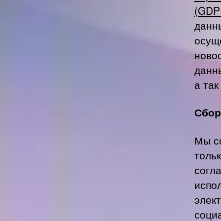
(GDP
данн
осущ
ново
данн
а так
Сбор
Мы с
тольк
согл
испо
элек
соци