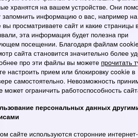
рые хранятся на вашем устройстве. Они пом
у запомнить информацию о вас, например на
е вы просматриваете сайт и какие страницы 
ывали, эта информация будет полезна при
ующем посещении. Благодаря файлам cooki
мотр сайта становится значительно более у
обнее про эти файлы вы можете
прочитать т
е настроить прием или блокировку cookie в
зере самостоятельно. Невозможность прини
e может ограничить работоспособность сайт
льзование персональных данных другим
исами
том сайте используются сторонние интернет-