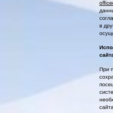
offic
данн
согл
в дру
осущ
Испо
сайт
При п
сохр
посе
сист
необ
сайт