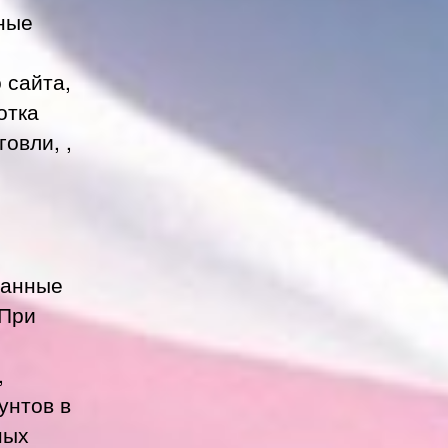
ные
 сайта,
отка
овли, ,
данные
 При
,
унтов в
ных