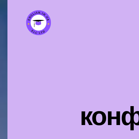
english.in.ua
конф