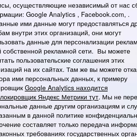
исы, осуществляющие независимый от нас с
мации: Google Analytics , Facebook.com, .
анные ими данные могут предоставляться д
ам внутри этих организаций, они могут
льзовать данные для персонализации рекла
й собственной рекламной сети. Вы можете
итать пользовательские соглашения этих
изаций на их сайтах. Там же вы можете отка
бора ими персональных данных, к примеру
ировщик
Google Analytics находится
блокировщик Яндекс Метрики тут
. Мы не пер
ональные данные другим организациям и сл
казанным в данной политике конфиденциальн
ючение составляет только передача информ
законных требованиях государственных орга