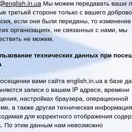
e@english.in.ua
Мы можем передавать ваши 
ые третьей стороне только с вашего добров
асия, если они были переданы, то изменени
гих организациях, не связанных с нами, мы
ествить не можем.
льзование технических данных при посе
а
осещении вами сайта english.in.ua в базе д
аняются записи о вашем IP адресе, времени
щения, настройках браузера, операционной
еме, а также другая техническая информация
ходимая для корректного отображения соде
а. По этим данным нам невозможно