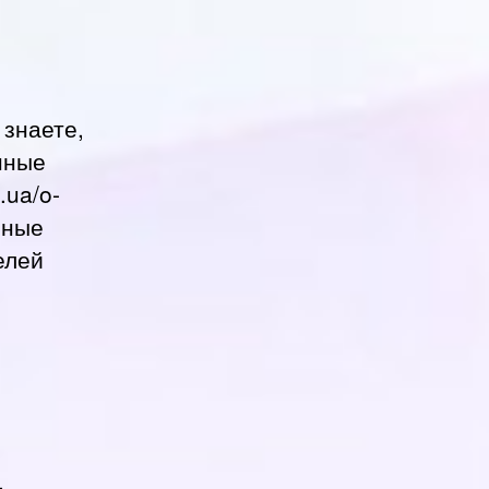
 знаете,
нные
.ua/o-
чные
елей
,