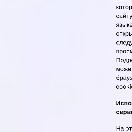
кото
сайт
язык
откр
след
прос
Подр
может
брау
cooki
Испо
серв
На э