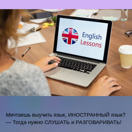
записи
Балабанова
Н.В.
«Разговаривай
и
слушай
—
ты
всегда
в
обществе».
Мечтаешь выучить язык, ИНОСТРАННЫЙ язык?
— Тогда нужно СЛУШАТЬ и РАЗГОВАРИВАТЬ!