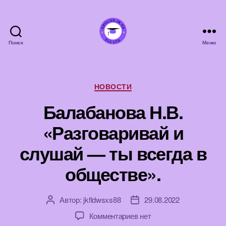
Поиск
Меню
english.in.ua
Рубрики
НОВОСТИ
Балабанова Н.В.
«Разговаривай и
слушай — ты всегда в
обществе».
Автор:
jkfldwsxs88
29.08.2022
Автор
Дата
записи
записи
к
Комментариев
нет