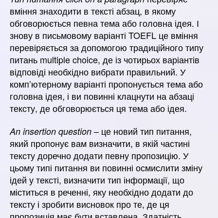
вміння знаходити в тексті абзац, в якому
обговорюється певна тема або головна ідея. І
знову в письмовому варіанті TOEFL це вміння
перевіряється за допомогою традиційного типу
питань multiple choice, де із чотирьох варіантів
відповіді необхідно вибрати правильний. У
комп’ютерному варіанті пропонується тема або
головна ідея, і ви повинні клацнути на абзаці
тексту, де обговорюється ця тема або ідея.
– це новий тип питання,
An insertion question
який пропонує вам визначити, в якій частині
тексту доречно додати певну пропозицію. У
цьому типі питання ви повинні осмислити зміну
ідей у ​​тексті, визначити тип інформації, що
міститься в реченні, яку необхідно додати до
тексту і зробити висновок про те, де ця
пропозиція має бути вставлена. Здатність