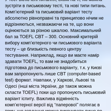
зустріти в письмовому тесті, та нові типи питань.
Комп’ютерний та письмовий варіант тесту
абсолютно рівноправні та принципово нічим не
відрізняються, незважаючи на те, що вони
оцінюються за різною шкалою. Максимальний
бал за TOEFL CBT – 300. Основний критерій
вибору комп’ютерного чи письмового варіанта
тесту – це близькість певного центру
тестування. Наприклад, якщо ви маєте намір
здавати TOEFL, то вам не знадобиться
підготовка до письмового варіанту, т.к. у Києві
вам запропонують лише СBT (computer-based
test) формат. Навпаки, у Харкові, Львові та
Одесі (інші міста України, де також можна
скласти TOEFL) поки що пропонують письмовий
варіант іспиту. Важлива відмінність
комп’ютерної версії від “паперової” полягає в
тому, що завдання можна виконувати лише по