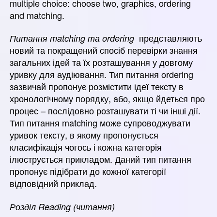
multiple choice: choose two, graphics, ordering
and matching.
представляють
Питання matching та ordering
новий та покращений спосіб перевірки знання
загальних ідей та їх розташування у довгому
уривку для аудіювання. Тип питання ordering
зазвичай пропонує розмістити ідеї тексту в
хронологічному порядку, або, якщо йдеться про
процес – послідовно розташувати ті чи інші дії.
Тип питання matching може супроводжувати
уривок тексту, в якому пропонується
класифікація чогось і кожна категорія
ілюструється прикладом. Даний тип питання
пропонує підібрати до кожної категорії
відповідний приклад.
Розділ Reading (читання)