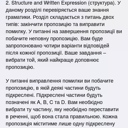
2. Structure and Written Expression (структура). У
даному розділі перевіряється ваше знання
граматики. Розділ складається з питань двох
типів: закінчити пропозицію та виправити
помилку. У питанні на завершення пропозиції ви
побачите неповну пропозицію. Вам буде
запропоновано чотири варіанти відповідей
після кожної пропозиції. Ваше завдання –
вибрати той, який найкраще доповнює
пропозицію.
У питанні виправлення помилки ви побачите
пропозицію, в якій деякі частини будуть
підкреслені. Підкреслені частини будуть
позначені як A, B, C та D. Вам необхідно
вибрати ту частину, яку необхідно переставити
в реченні, щоб вона стала правильною. Кожна
пропозиція міститиме лише одну підкреслену