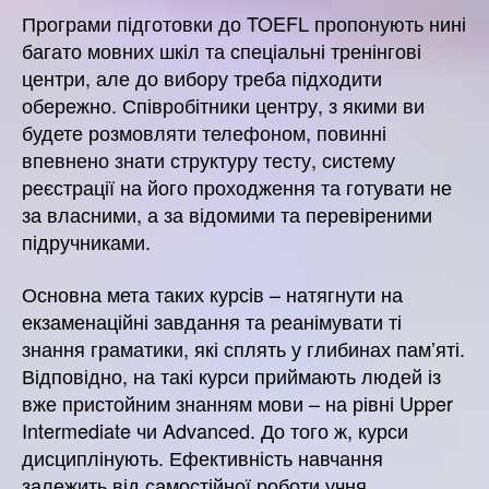
Програми підготовки до TOEFL пропонують нині
багато мовних шкіл та спеціальні тренінгові
центри, але до вибору треба підходити
обережно. Співробітники центру, з якими ви
будете розмовляти телефоном, повинні
впевнено знати структуру тесту, систему
реєстрації на його проходження та готувати не
за власними, а за відомими та перевіреними
підручниками.
Основна мета таких курсів – натягнути на
екзаменаційні завдання та реанімувати ті
знання граматики, які сплять у глибинах пам’яті.
Відповідно, на такі курси приймають людей із
вже пристойним знанням мови – на рівні Upper
Intermediate чи Advanced. До того ж, курси
дисциплінують. Ефективність навчання
залежить від самостійної роботи учня.