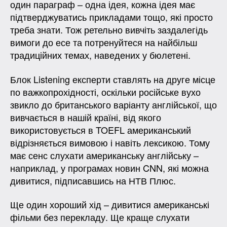
один параграф – одна ідея, кожна ідея має
підтверджуватись прикладами тощо, які просто
треба знати. Тож ретельно вивчіть заздалегідь
вимоги до есе та потренуйтеся на найбільш
традиційних темах, наведених у бюлетені.
Блок Listening експерти ставлять на друге місце
по важкопрохідності, оскільки російське вухо
звикло до британського варіанту англійської, що
вивчається в нашій країні, від якого
використовується в TOEFL американський
відрізняється вимовою і навіть лексикою. Тому
має сенс слухати американську англійську –
наприклад, у програмах новин CNN, які можна
дивитися, підписавшись на НТВ Плюс.
Ще один хороший хід – дивитися американські
фільми без перекладу. Ще краще слухати