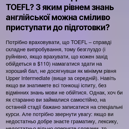
TOEFL? З яким рівнем знань
англійської можна сміливо
приступати до підготовки?
Потрібно враховувати, що TOEFL – справді
складне випробування, тому безглуздо (і
руйнівно, якщо врахувати, що кожен захід
обійдеться в $110) намагатися здати на
хороший бал, не досягнувши як мінімум рівня
Upper Intermediate (вище за середній). Навіть
якщо ви знатимете всі тонкощі іспиту, без
відмінних знань мови не обійтися. Однак, хоч би
як старанно ви займалися самостійно, на
останній стадії бажано записатися на спеціальні
курси. Але потрібно звернути увагу: якщо ви
недостатньо добре знаєте граматику, лексику,
недостатньо вільно оперуєте словами, то