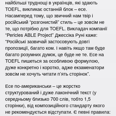
найбільші труднощі в українців, які здають
TOEFL, викликає останній блок – есе.
Насамперед тому, що звичний нам твір і
російський “розгонистий” стиль – це зовсім не
те, що потрібно для TOEFL. Викладач компанії
“Pericles ABLE Project” Джессіка Руні каже:
“Російські зазвичай застосовують довгі
пропозиції, багато ком. І навіть якщо там буде
багато розумних думок, це буде не те. Есе на
TOEFL пишеться за особливою формулою,
дуже конкретно і коротко, адже екзаменатори
зовсім не хочуть читати п’ять сторінок”.
Есе по-американськи – це жорстко
структурований і дуже лаконічний текст (у
середньому близько 700 слів, тобто 1,5
сторінки), від композиційного стандарту якого
не рекомендується відступати. Є певні правила: