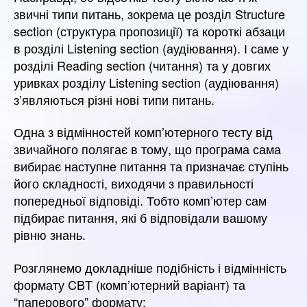
звичні типи питань, зокрема це розділ Structure
section (структура пропозиції) та короткі абзаци
в розділі Listening section (аудіювання). І саме у
розділі Reading section (читання) та у довгих
уривках розділу Listening section (аудіювання)
з’являються різні нові типи питань.
Одна з відмінностей комп’ютерного тесту від
звичайного полягає в тому, що програма сама
вибирає наступне питання та призначає ступінь
його складності, виходячи з правильності
попередньої відповіді. Тобто комп’ютер сам
підбирає питання, які б відповідали вашому
рівню знань.
Розглянемо докладніше подібність і відмінність
формату CBT (комп’ютерний варіант) та
“паперового” формату: