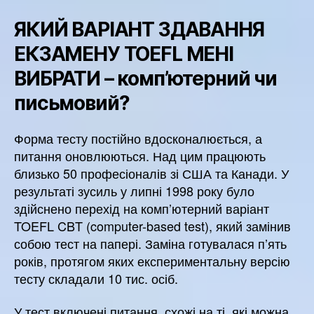
ЯКИЙ ВАРІАНТ ЗДАВАННЯ
ЕКЗАМЕНУ TOEFL МЕНІ
ВИБРАТИ – комп’ютерний чи
письмовий?
Форма тесту постійно вдосконалюється, а
питання оновлюються. Над цим працюють
близько 50 професіоналів зі США та Канади. У
результаті зусиль у липні 1998 року було
здійснено перехід на комп’ютерний варіант
TOEFL CBT (computer-based test), який замінив
собою тест на папері. Заміна готувалася п’ять
років, протягом яких експериментальну версію
тесту складали 10 тис. осіб.
У тест включені питання, схожі на ті, які можна