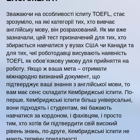
Зважаючи на особливості іспиту TOEFL, стає
зрозуміло, на які категорії тих, хто вивчає
англійську мову, він розрахований. Як ми вже
зазначали, цей тест призначений для тих, хто
збирається навчатися у вузах США чи Канади та
для тих, чиї роботодавці висувають наявність
TOEFL як обов’язкову умову для прийняття на
роботу. Якщо ж ваша мета – отримати
міжнародно визнаний документ, що
підтверджує ваші знання з англійської мови, то
вам має сенс складати Кембриджські іспити. По-
перше, Кембриджські іспити більш універсальні,
вони підходять і студентам, які бажають
навчатися за кордоном, і фахівцям, і просто
тим, хто хотів би підтвердити свій високий
рівень знань, по-друге, Кембриджські іспити не
мають терміну придатності.