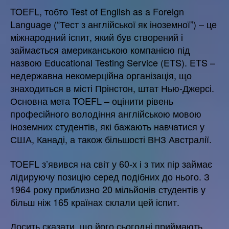
TOEFL, тобто Test of English as a Foreign
Language (“Тест з англійської як іноземної”) – це
міжнародний іспит, який був створений і
займається американською компанією під
назвою Educational Testing Service (ETS). ETS –
недержавна некомерційна організація, що
знаходиться в місті Прінстон, штат Нью-Джерсі.
Основна мета TOEFL – оцінити рівень
професійного володіння англійською мовою
іноземних студентів, які бажають навчатися у
США, Канаді, а також більшості ВНЗ Австралії.
TOEFL з’явився на світ у 60-х і з тих пір займає
лідируючу позицію серед подібних до нього. З
1964 року приблизно 20 мільйонів студентів у
більш ніж 165 країнах склали цей іспит.
Досить сказати, що його сьогодні приймають