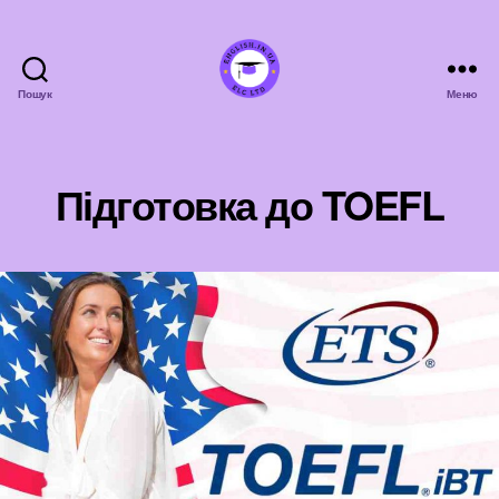
Пошук
Меню
english.in.ua
Підготовка до TOEFL