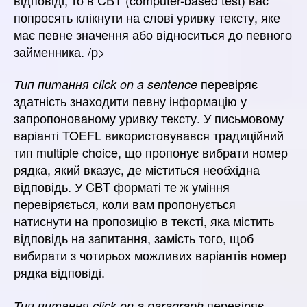
попросять клікнути на слові уривку тексту, яке
має певне значення або відноситься до певного
займенника. /p>
перевіряє
Тип питання сlick on a sentence
здатність знаходити певну інформацію у
запропонованому уривку тексту. У письмовому
варіанті TOEFL використовувався традиційний
тип multiple choice, що пропонує вибрати номер
рядка, який вказує, де міститься необхідна
відповідь. У CBT форматі те ж уміння
перевіряється, коли вам пропонується
натиснути на пропозицію в тексті, яка містить
відповідь на запитання, замість того, щоб
вибирати з чотирьох можливих варіантів номер
рядка відповіді.
перевіряє
Тип питання click on a paragraph