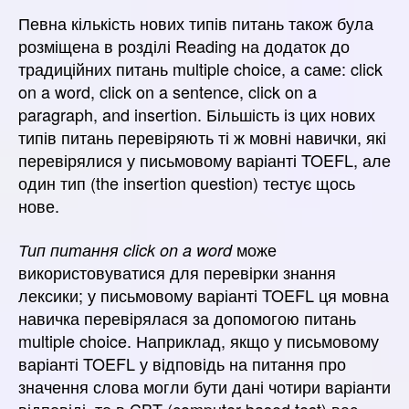
Певна кількість нових типів питань також була
розміщена в розділі Reading на додаток до
традиційних питань multiple choice, а саме: click
on a word, click on a sentence, click on a
paragraph, and insertion. Більшість із цих нових
типів питань перевіряють ті ж мовні навички, які
перевірялися у письмовому варіанті TOEFL, але
один тип (the insertion question) тестує щось
нове.
може
Тип питання click on a word
використовуватися для перевірки знання
лексики; у письмовому варіанті TOEFL ця мовна
навичка перевірялася за допомогою питань
multiple choice. Наприклад, якщо у письмовому
варіанті TOEFL у відповідь на питання про
значення слова могли бути дані чотири варіанти
відповіді, то в CBT (computer-based test) вас