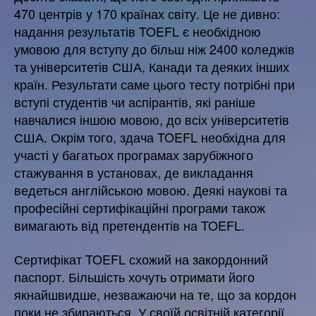
470 центрів у 170 країнах світу. Це не дивно:
надання результатів TOEFL є необхідною
умовою для вступу до більш ніж 2400 коледжів
та університетів США, Канади та деяких інших
країн. Результати саме цього тесту потрібні при
вступі студентів чи аспірантів, які раніше
навчалися іншою мовою, до всіх університетів
США. Окрім того, здача TOEFL необхідна для
участі у багатьох програмах зарубіжного
стажування в установах, де викладання
ведеться англійською мовою. Деякі наукові та
професійні сертифікаційні програми також
вимагають від претендентів на TOEFL.
Сертифікат TOEFL схожий на закордонний
паспорт. Більшість хочуть отримати його
якнайшвидше, незважаючи на те, що за кордон
поки не збираються. У своїй освітній категорії