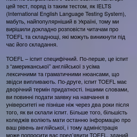
цей тест, поряд із таким тестом, як IELTS
(International English Language Testing System),
мабуть, найпопулярніший в Україні, тому ми
вирішили докладно розповісти читачам про
TOEFL та складнощі, які можуть виникнути під
час його складання.
TOEFL – іспит специфічний. По-перше, це іспит
з “американської” англійської з усіма
лексичними та граматичними нюансами, що
звідси випливають. По-друге, іспит TOEFL має
дворічний термін придатності. Іншими словами,
ви повинні подати заявку на навчання в
університеті не пізніше ніж через два роки після
того, як ви склали іспит. Більше того, більшість
коледжів воліють мати останню інформацію про
ваш рівень англійської, і тому адміністрація
може попросити вас пред’явити TOEFL, зданий