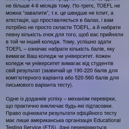
не більше 4-6 місяців тому. По-третє, TOEFL не
можна “завалити”, т.к. це швидше не іспит, а
атестація, що проставляється в балах, і вам
потрібно не просто скласти TOEFL, а й набрати
певну кількість очок для того, щоб вас прийняли
в той чи інший коледж. Тому, успішно здати
TOEFL – означає набрати кількість балів, яку
вимагає Ваш коледж чи університет. Кожен
коледж чи університет вимагає від студентів
свій результат (зазвичай це 190-220 балів для
комп’ютерного варіанта або 520-560 балів для
письмового варіанта тесту).
Одне із доданків успіху – механізм перевірки,
що практично виключає будь-які підтасовки.
Право оцінювати результати офіційного тесту
має лише американська організація Educational
Testing Service (ETS). Дані перевіряються