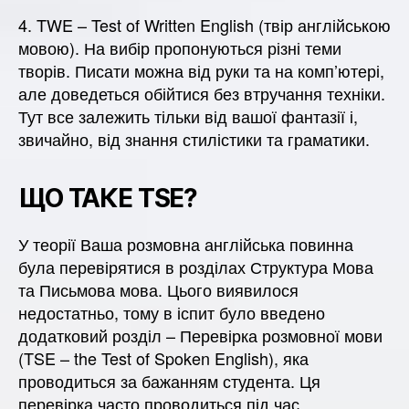
4. TWE – Test of Written English (твір англійською
мовою). На вибір пропонуються різні теми
творів. Писати можна від руки та на комп’ютері,
але доведеться обійтися без втручання техніки.
Тут все залежить тільки від вашої фантазії і,
звичайно, від знання стилістики та граматики.
ЩО ТАКЕ TSE?
У теорії Ваша розмовна англійська повинна
була перевірятися в розділах Структура Мова
та Письмова мова. Цього виявилося
недостатньо, тому в іспит було введено
додатковий розділ – Перевірка розмовної мови
(TSE – the Test of Spoken English), яка
проводиться за бажанням студента. Ця
перевірка часто проводиться під час