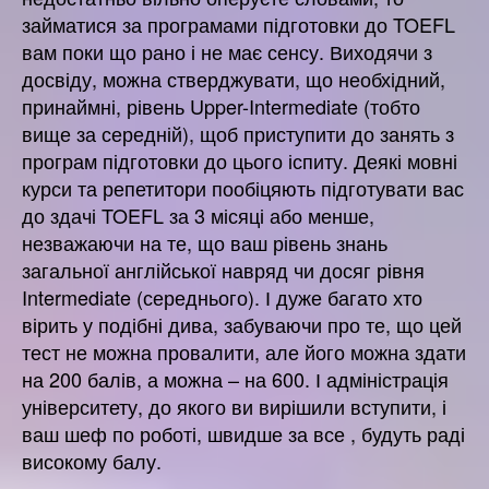
займатися за програмами підготовки до TOEFL
вам поки що рано і не має сенсу. Виходячи з
досвіду, можна стверджувати, що необхідний,
принаймні, рівень Upper-Intermediate (тобто
вище за середній), щоб приступити до занять з
програм підготовки до цього іспиту. Деякі мовні
курси та репетитори пообіцяють підготувати вас
до здачі TOEFL за 3 місяці або менше,
незважаючи на те, що ваш рівень знань
загальної англійської навряд чи досяг рівня
Intermediate (середнього). І дуже багато хто
вірить у подібні дива, забуваючи про те, що цей
тест не можна провалити, але його можна здати
на 200 балів, а можна – на 600. І адміністрація
університету, до якого ви вирішили вступити, і
ваш шеф по роботі, швидше за все , будуть раді
високому балу.