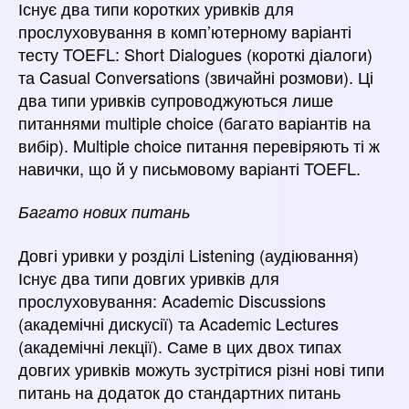
Існує два типи коротких уривків для
прослуховування в комп’ютерному варіанті
тесту TOEFL: Short Dialogues (короткі діалоги)
та Casual Conversations (звичайні розмови). Ці
два типи уривків супроводжуються лише
питаннями multiple choice (багато варіантів на
вибір). Multiple choice питання перевіряють ті ж
навички, що й у письмовому варіанті TOEFL.
Багато нових питань
Довгі уривки у розділі Listening (аудіювання)
Існує два типи довгих уривків для
прослуховування: Academic Discussions
(академічні дискусії) та Academic Lectures
(академічні лекції). Саме в цих двох типах
довгих уривків можуть зустрітися різні нові типи
питань на додаток до стандартних питань