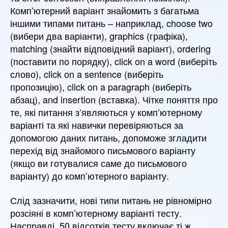
Комп’ютерний варіант знайомить з багатьма
іншими типами питань – наприклад, choose two
(вибери два варіанти), graphics (графіка),
matching (знайти відповідний варіант), ordering
(поставити по порядку), click on a word (виберіть
слово), click on a sentence (виберіть
пропозицію), click on a paragraph (виберіть
абзац), and insertion (вставка). Чітке поняття про
те, які питання з’являються у комп’ютерному
варіанті та які навички перевіряються за
допомогою даних питань, допоможе згладити
перехід від знайомого письмового варіанту
(якщо ви готувалися саме до письмового
варіанту) до комп’ютерного варіанту.
Слід зазначити, нові типи питань не рівномірно
розсіяні в комп’ютерному варіанті тесту.
Насправді, 50 відсотків тесту включає ті ж